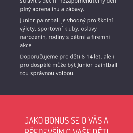
strávit s dětmi nezapomenutelný den
plný adrenalinu a zábavy.
Junior paintball je vhodný pro školní
výlety, sportovní kluby, oslavy
narozenin, rodiny s dětmi a firemní
akce.
Doporučujeme pro děti 8-14 let, ale i
pro dospělé může být Junior paintball
tou správnou volbou.
JAKO BONUS SE O VÁS A
PŘEDEVŠÍM O VAŠE DĚTI