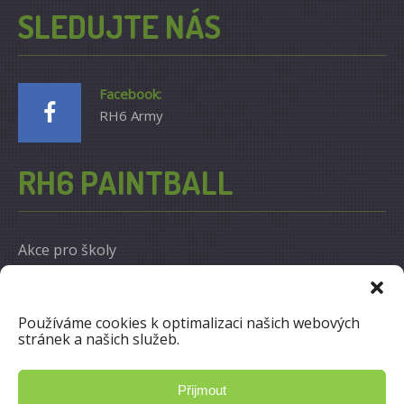
SLEDUJTE NÁS
Facebook:
RH6 Army
RH6 PAINTBALL
Akce pro školy
12.2.2017
Akce pro firmy
Používáme cookies k optimalizaci našich webových
12.2.2017
stránek a našich služeb.
Otevřené hry
Přijmout
12.2.2017