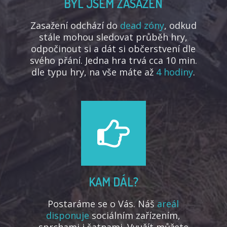
BYL JSEM ZASAŽEN
Zasažení odchází do
dead zóny
, odkud
stále mohou sledovat průběh hry,
odpočinout si a dát si občerstvení dle
svého přání. Jedna hra trvá cca 10 min.
dle typu hry, na vše máte až
4 hodiny
.
KAM DÁL?
Postaráme se o Vás. Náš
areál
disponuje
sociálním zařízením,
sprchami i šatnami. Využít můžete