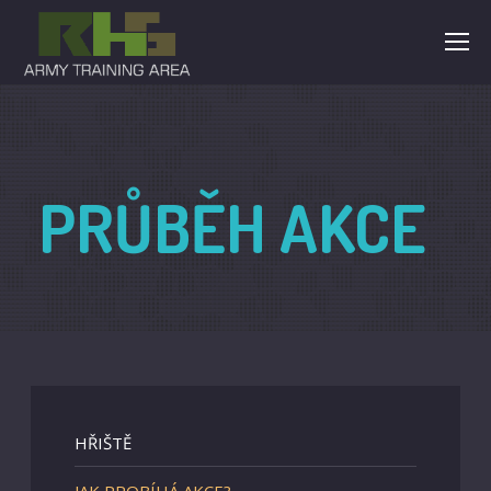
PRŮBĚH AKCE
HŘIŠTĚ
JAK PROBÍHÁ AKCE?