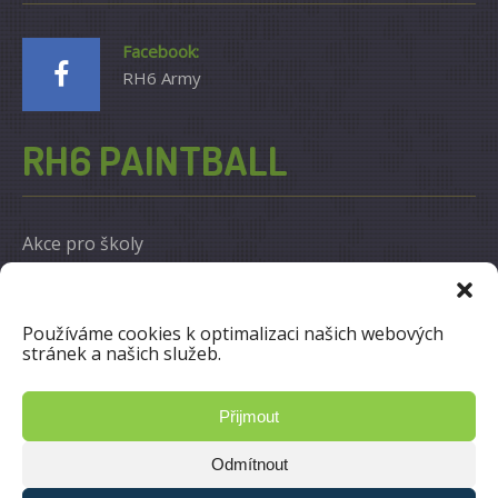
Facebook:
RH6 Army
RH6 PAINTBALL
Akce pro školy
12.2.2017
Akce pro firmy
Používáme cookies k optimalizaci našich webových
12.2.2017
stránek a našich služeb.
Otevřené hry
Přijmout
12.2.2017
Odmítnout