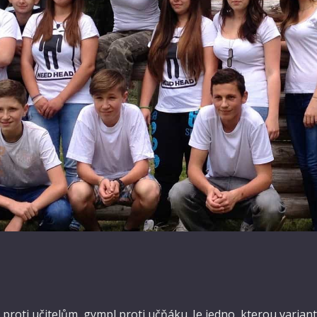
 proti učitelům, gympl proti učňáku. Je jedno, kterou varia