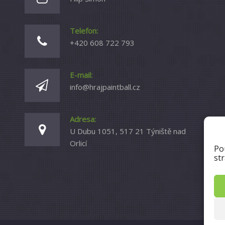
Telefon:
+420 608 722 793
E-mail:
info@hrajpaintball.cz
Adresa:
U Dubu 1051, 517 21 Týniště nad
Orlicí
Po
st