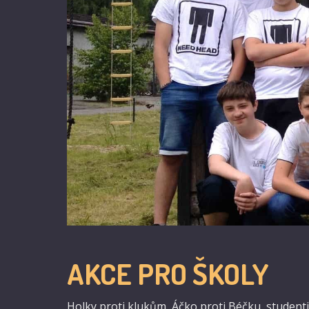
AKCE PRO ŠKOLY
Holky proti klukům, Áčko proti Béčku, studenti