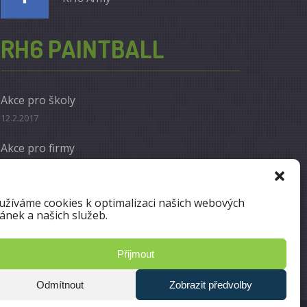
RH6 PAINTBALL
Akce pro školy
12.2.2017
Akce pro firmy
12.2.2017
Otevřené hry
užíváme cookies k optimalizaci našich webových
ránek a našich služeb.
12.2.2017
Přijmout
Odmítnout
Zobrazit předvolby