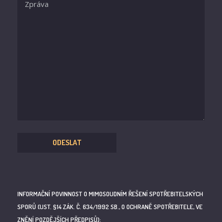
INFORMAČNÍ POVINNOST O MIMOSOUDNÍM ŘEŠENÍ SPOTŘEBITELSKÝCH
SPORŮ (UST. §14 ZÁK. Č. 634/1992 SB., O OCHRANĚ SPOTŘEBITELE, VE
ZNĚNÍ POZDĚJŠÍCH PŘEDPISŮ):