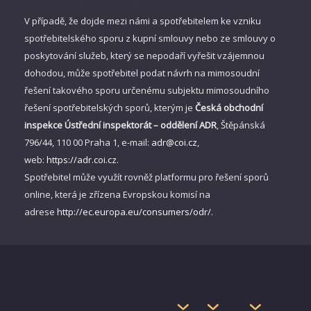
V případě, že dojde mezi námi a spotřebitelem ke vzniku
spotřebitelského sporu z kupní smlouvy nebo ze smlouvy o
poskytování služeb, který se nepodaří vyřešit vzájemnou
dohodou, může spotřebitel podat návrh na mimosoudní
řešení takového sporu určenému subjektu mimosoudního
řešení spotřebitelských sporů, kterým je
Česká obchodní
inspekce Ústřední inspektorát – oddělení ADR
, Štěpánská
796/44, 110 00 Praha 1, e-mail:
adr@coi.cz
,
web:
https://adr.coi.cz
.
Spotřebitel může využít rovněž platformu pro řešení sporů
online, která je zřízena Evropskou komisí na
adrese
http://ec.europa.eu/consumers/odr/
.